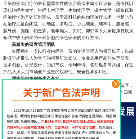
于脑部疾病治疗的最新型重复性的综合脑病家庭治疗设备，是依托以
现代神经生物学、神经电生理学、生物物理学、磁生物学一级临床脑
病治疗学为基础研制而成，属于高科技的纯物理治疗技术，也是当前
在治疗儿童自闭症、抽动症、多动症、少儿脑瘫、脑卒中、脑萎缩、
脑外伤、癫痫、帕金森、老年痴呆、失眠、抑郁等系列家庭康复疾病
领域中较为推崇的一种新型的绿色安全的治疗方法。
高精尖的研发管理团队
集团拥有一支以行业内经验丰富的资深管理人为领导班子，以磁
刺激学术带头人为骨干的精英研发团队，专业从事产品的生产研发、
技术创新、外形设计、知识产权、专利申请、售后服务等共组，保证
产品从源头到市场全产业链的权威性、安全性和实用性。
国家级自主创新生产基地
X
择思达斯经颅磁刺激仪的生产基地坐落于国家自主创新示范区，
实施以科技创新为引领的“新技术、新产业、新业态、新模式”的四新
经济战略，打造智能化生产流程，实现高效作业。