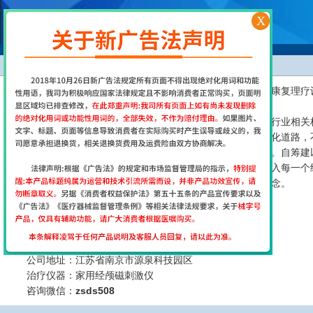
X
公司简介
公司位于江苏南京，是一家专业致力于研发、生产、销售康复理疗设
公司。
择思达斯经颅磁坚持以质量为生存之本，依据国家及康复行业相关标
康复科以及个人用户进行了友好的合作，坚持科技成果的产业化道路，
公司以产品为导向，视用户为上帝，厚德载物，以人为本。自筹建以
我们始终坚持以人类健康为己任，将热情、真诚、责任融入每一个
公司经营理念：致力于康复事业发展，引领健康生活新理念。
公司服务宗旨：提供完善服务直至客户感动。
贴心——一切以患者的康复为宗旨
专业——保障产品用出疗效用出效益
诚信——解决客户任何后顾之忧
公司地址：江苏省南京市源泉科技园区
治疗仪器：家用经颅磁刺激仪
咨询微信：
zsds508